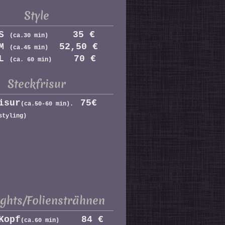
Style
S
35 €
(ca.30 min)
M
52,50 €
(ca.45 min)
L
70 €
(ca. 60 min)
Steckfrisur
isur
75€
(ca.50-60 min).
styling)
ights/Foliensträhnen
Kopf
84 €
(ca.60 min)