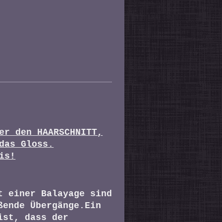
er den HAARSCHNITT,
das Gloss.
is!
t einer Balayage sind
ßende Übergänge.Ein
ist, dass der