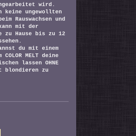
ngearbeitet wird.
n keine ungewollten
beim Rauswachsen und
kann mit der
e zu Hause bis zu 12
ssehen.
annst du mit einem
m COLOR MELT deine
ischen lassen OHNE
t blondieren zu