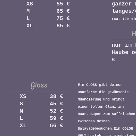
XS 55 €
ganzer 
M 65 €
langes
L 75 €
(ca. 120 mi
XL 85 €
H
nur im 
Haube o
€
Gloss
Ein GLOSS gibt deiner
Haarfarbe die gewünschte
XS 38 €
Nuancierung und bringt
S 45 €
einen tollen Glanz ins
M 52 €
Haar. Super zum Auffrischen
L 59 €
zwischen deinen
XL 66 €
Balayagebesuchen.Ein COLOR