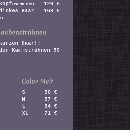
Kopf
126 €
(ca.90 min)
/dickes Haar 168 €
n)
aubensträhnen
kurzen Haar!!
der Kammsträhnen 50
Color Melt
S 50 €
M 57 €
L 64 €
XL 71 €