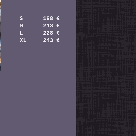
S 198 €
M 213 €
L 228 €
XL 243 €