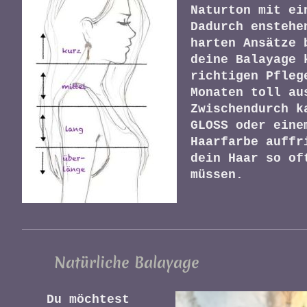
Naturton mit ei
Dadurch enstehe
harten Ansätze 
deine Balayage 
richtigen Pfleg
Monaten toll au
Zwischendurch k
GLOSS oder eine
Haarfarbe auffr
dein Haar so of
müssen.
Natürliche Balayage
Du möchtest