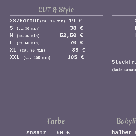
CUT & Style
XS/Kontur
19 €
(ca. 15 min)
S
38 €
(ca.30 min)
M
52,50 €
(ca.45 min)
L
70 €
(ca.60 min)
XL
88 €
(ca. 75 min)
XXL
105 €
(ca. 105 min)
Steckfr
(kein Braut
Farbe
Babyl
Ansatz 50 €
halber 